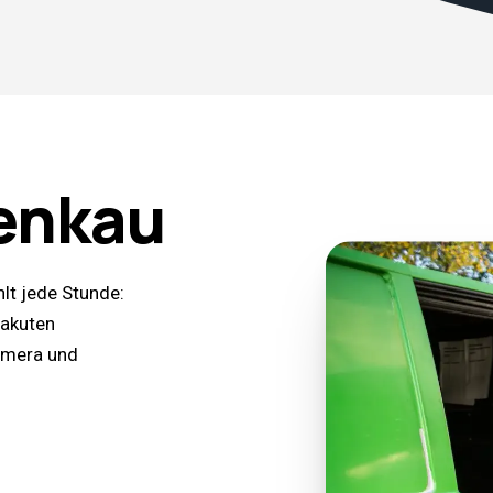
enkau
lt jede Stunde:
 akuten
Kamera und