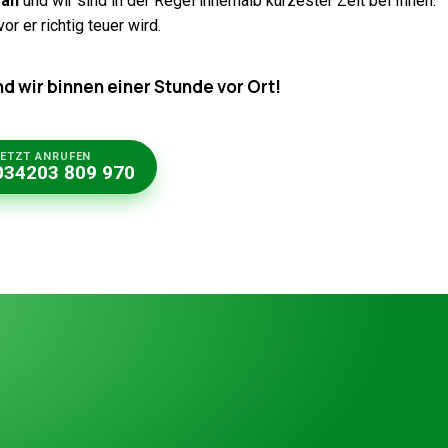
 an
und wir sind in der Regel innerhalb kürzester Zeit bei Ihnen.
 er richtig teuer wird.
nd wir binnen einer Stunde vor Ort!
JETZT ANRUFEN
034203 809 970