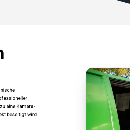
n
hnische
fessioneller
azu eine Kamera-
kt beseitigt wird.